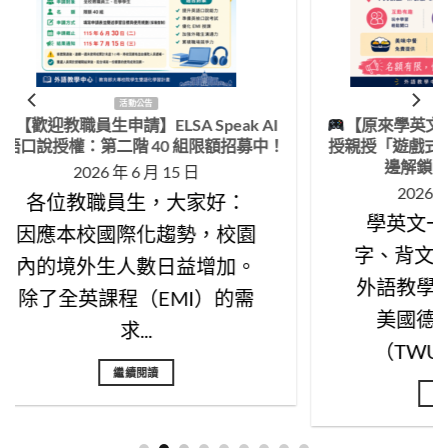
活動公告
AI
【原來學英文這麼有趣！】美國教
【這次，
中！
授親授「遊戲式學習法」，帶你邊玩
課堂觀摩
邊解鎖口說與聽力！
2026 年 6 月 3 日
學英文一定只能背單
【
字、背文法嗎？ 這次，
生
外語教學中心邀請來自
摩
美國德州女子大學
E
（TWU）的 Dr. L...
繼續閱讀